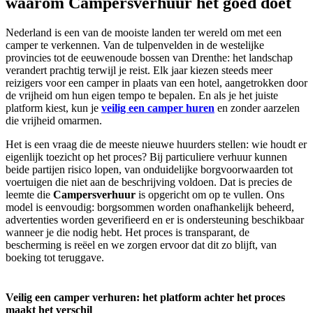
waarom Campersverhuur het goed doet
Nederland is een van de mooiste landen ter wereld om met een
camper te verkennen. Van de tulpenvelden in de westelijke
provincies tot de eeuwenoude bossen van Drenthe: het landschap
verandert prachtig terwijl je reist. Elk jaar kiezen steeds meer
reizigers voor een camper in plaats van een hotel, aangetrokken door
de vrijheid om hun eigen tempo te bepalen. En als je het juiste
platform kiest, kun je
veilig een camper huren
en zonder aarzelen
die vrijheid omarmen.
Het is een vraag die de meeste nieuwe huurders stellen: wie houdt er
eigenlijk toezicht op het proces? Bij particuliere verhuur kunnen
beide partijen risico lopen, van onduidelijke borgvoorwaarden tot
voertuigen die niet aan de beschrijving voldoen. Dat is precies de
leemte die
Campersverhuur
is opgericht om op te vullen. Ons
model is eenvoudig: borgsommen worden onafhankelijk beheerd,
advertenties worden geverifieerd en er is ondersteuning beschikbaar
wanneer je die nodig hebt. Het proces is transparant, de
bescherming is reëel en we zorgen ervoor dat dit zo blijft, van
boeking tot teruggave.
Veilig een camper verhuren: het platform achter het proces
maakt het verschil