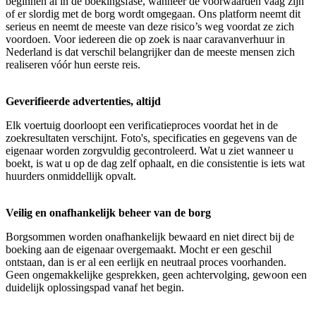
beginnen al in de boekingsfase, wanneer de voorwaarden vaag zijn
of er slordig met de borg wordt omgegaan. Ons platform neemt dit
serieus en neemt de meeste van deze risico’s weg voordat ze zich
voordoen. Voor iedereen die op zoek is naar caravanverhuur in
Nederland is dat verschil belangrijker dan de meeste mensen zich
realiseren vóór hun eerste reis.
Geverifieerde advertenties, altijd
Elk voertuig doorloopt een verificatieproces voordat het in de
zoekresultaten verschijnt. Foto's, specificaties en gegevens van de
eigenaar worden zorgvuldig gecontroleerd. Wat u ziet wanneer u
boekt, is wat u op de dag zelf ophaalt, en die consistentie is iets wat
huurders onmiddellijk opvalt.
Veilig en onafhankelijk beheer van de borg
Borgsommen worden onafhankelijk bewaard en niet direct bij de
boeking aan de eigenaar overgemaakt. Mocht er een geschil
ontstaan, dan is er al een eerlijk en neutraal proces voorhanden.
Geen ongemakkelijke gesprekken, geen achtervolging, gewoon een
duidelijk oplossingspad vanaf het begin.