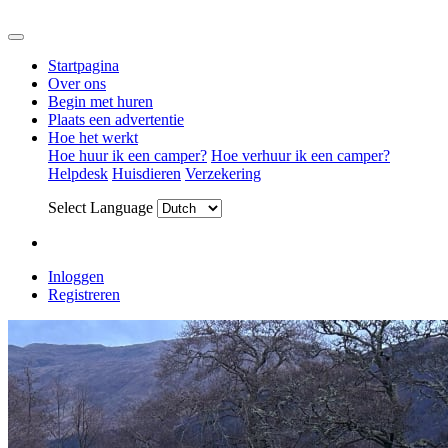
Startpagina
Over ons
Begin met huren
Plaats een advertentie
Hoe het werkt
Hoe huur ik een camper?
Hoe verhuur ik een camper?
Helpdesk
Huisdieren
Verzekering
Select Language
Inloggen
Registreren