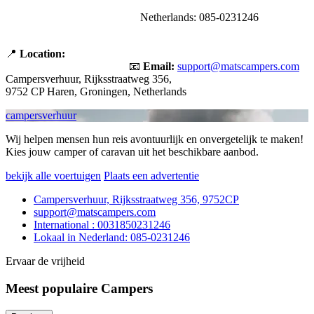
Netherlands: 085-0231246
📍
Location:
📧
Email:
support@matscampers.com
Campersverhuur, Rijksstraatweg 356,
9752 CP Haren, Groningen, Netherlands
campersverhuur
Wij helpen mensen hun reis avontuurlijk en onvergetelijk te maken!
Kies jouw camper of caravan uit het beschikbare aanbod.
bekijk alle voertuigen
Plaats een advertentie
Campersverhuur, Rijksstraatweg 356, 9752CP
support@matscampers.com
International : 0031850231246
Lokaal in Nederland: 085-0231246
Ervaar de vrijheid
Meest populaire Campers