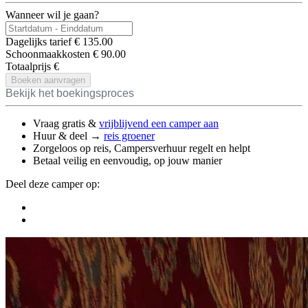
Wanneer wil je gaan?
Dagelijks tarief
€
135.00
Schoonmaakkosten
€
90.00
Totaalprijs
€
Boeken aanvragen
Bekijk het boekingsproces
Vraag gratis &
vrijblijvend een camper aan
Huur & deel →
reis groener
Zorgeloos op reis, Campersverhuur regelt en helpt
Betaal veilig en eenvoudig, op jouw manier
Deel deze camper op: