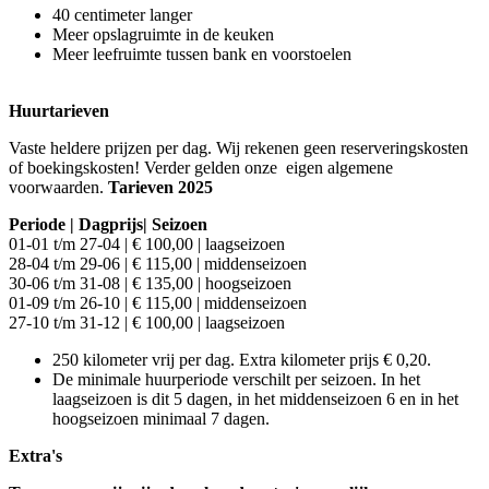
40 centimeter langer
Meer opslagruimte in de keuken
Meer leefruimte tussen bank en voorstoelen
Huurtarieven
Vaste heldere prijzen per dag. Wij rekenen geen reserveringskosten
of boekingskosten! Verder gelden onze eigen algemene
voorwaarden.
Tarieven 2025
Periode | Dagprijs| Seizoen
01-01 t/m 27-04 | € 100,00 | laagseizoen
28-04 t/m 29-06 | € 115,00 | middenseizoen
30-06 t/m 31-08 | € 135,00 | hoogseizoen
01-09 t/m 26-10 | € 115,00 | middenseizoen
27-10 t/m 31-12 | € 100,00 | laagseizoen
250 kilometer vrij per dag. Extra kilometer prijs € 0,20.
De minimale huurperiode verschilt per seizoen. In het
laagseizoen is dit 5 dagen, in het middenseizoen 6 en in het
hoogseizoen minimaal 7 dagen.
Extra's