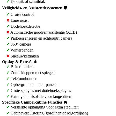
✔
Dakluik of schuifdak
Veiligheids- en Assistentiesystemen 🛡️
✔
Cruise control
✘
Lane assist
✔
Dodehoekdetectie
✘
Automatische noodremassistentie (AEB)
✔
Parkeersensoren en achteruitrijcamera
✔
360° camera
✔
Winterbanden
✘
Sneeuwkettingen
Opslag & Extra’s 🧳
✔
Bekerhouders
✔
Zonnekleppen met spiegels
✔
Telefoonhouder
✔
Opbergruimte in deurpanelen
✔
Grote spiegels met dodehoekspiegels
✔
Extra geluidsisolatie voor lange ritten
Specifieke Campercabine Functies 🚐
✔
Versterkte ophanging voor extra stabiliteit
✔
Cabineverduistering (gordijnen of rolgordijnen)