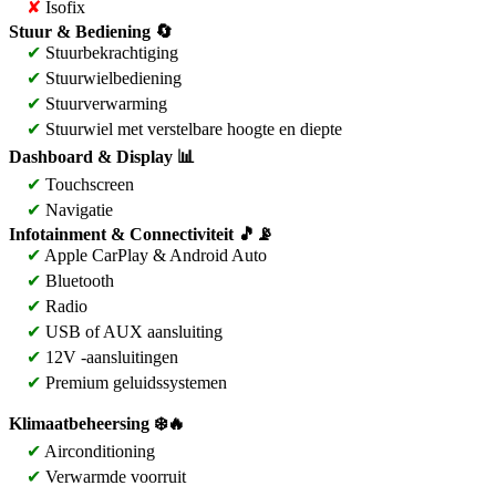
✘
Isofix
Stuur & Bediening 🔄
✔
Stuurbekrachtiging
✔
Stuurwielbediening
✔
Stuurverwarming
✔
Stuurwiel met verstelbare hoogte en diepte
Dashboard & Display 📊
✔
Touchscreen
✔
Navigatie
Infotainment & Connectiviteit 🎵📡
✔
Apple CarPlay & Android Auto
✔
Bluetooth
✔
Radio
✔
USB of AUX aansluiting
✔
12V -aansluitingen
✔
Premium geluidssystemen
Klimaatbeheersing ❄️🔥
✔
Airconditioning
✔
Verwarmde voorruit