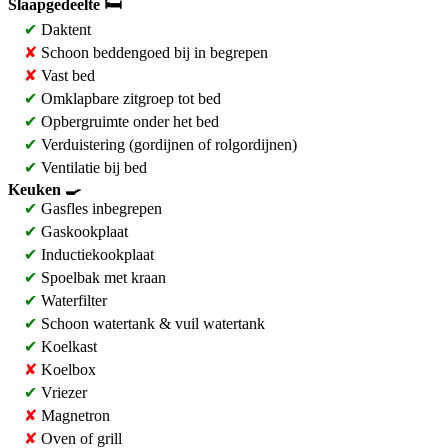
Slaapgedeelte 🛏️
✔
Daktent
✘
Schoon beddengoed bij in begrepen
✘
Vast bed
✔
Omklapbare zitgroep tot bed
✔
Opbergruimte onder het bed
✔
Verduistering (gordijnen of rolgordijnen)
✔
Ventilatie bij bed
Keuken 🍳
✔
Gasfles inbegrepen
✔
Gaskookplaat
✔
Inductiekookplaat
✔
Spoelbak met kraan
✔
Waterfilter
✔
Schoon watertank & vuil watertank
✔
Koelkast
✘
Koelbox
✔
Vriezer
✘
Magnetron
✘
Oven of grill