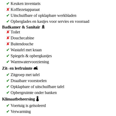
✔
Keuken inventaris
✘
Koffiezetapparaat
✔
Uitschuifbare of opklapbare werkbladen
✔
Opberglades en kastjes voor servies en voorraad
Badkamer & Sanitair 🚿
✘
Toilet
✘
Douchecabine
✘
Buitendouche
✔
Wastafel met kraan
✔
Spiegels & opbergkastjes
✔
Warmwatervoorziening
Zit- en leefruimte 🛋️
✔
Zitgroep met tafel
✔
Draaibare voorstoelen
✔
Opklapbare of uitschuifbare tafel
✔
Opbergruimte onder banken
Klimaatbeheersing 🌡️
✔
Voertuig is geïsoleerd
✔
Verwarming