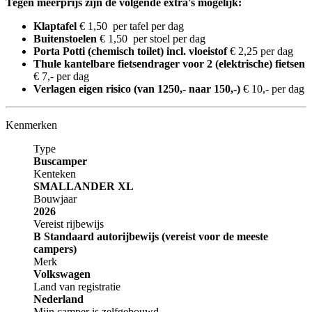
Tegen meerprijs zijn de volgende extra's mogelijk:
Klaptafel
€ 1,50 per tafel per dag
Buitenstoelen
€ 1,50 per stoel per dag
Porta Potti (chemisch toilet) incl. vloeistof
€ 2,25 per dag
Thule kantelbare fietsendrager voor 2 (elektrische) fietsen
€ 7,- per dag
Verlagen eigen risico (van 1250,- naar 150,-)
€ 10,- per dag
Kenmerken
Type
Buscamper
Kenteken
SMALLANDER XL
Bouwjaar
2026
Vereist rijbewijs
B Standaard autorijbewijs (vereist voor de meeste
campers)
Merk
Volkswagen
Land van registratie
Nederland
Mijn camper is zelfgebouwd