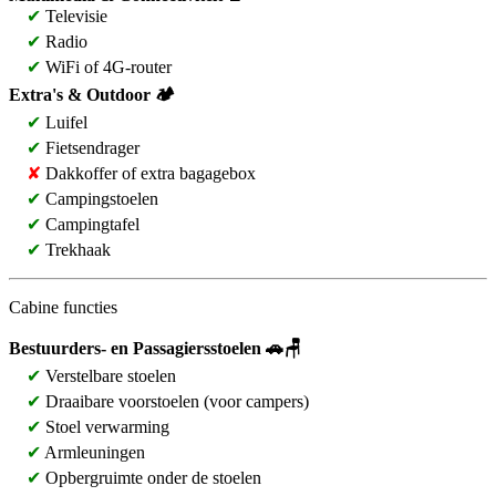
✔
Televisie
✔
Radio
✔
WiFi of 4G-router
Extra's & Outdoor 🏕️
✔
Luifel
✔
Fietsendrager
✘
Dakkoffer of extra bagagebox
✔
Campingstoelen
✔
Campingtafel
✔
Trekhaak
Cabine functies
Bestuurders- en Passagiersstoelen 🚗🪑
✔
Verstelbare stoelen
✔
Draaibare voorstoelen (voor campers)
✔
Stoel verwarming
✔
Armleuningen
✔
Opbergruimte onder de stoelen