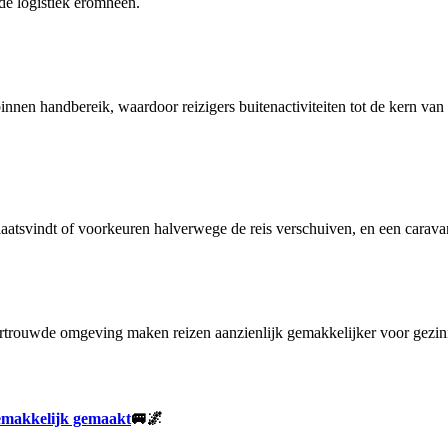
de logistiek eromheen.
n handbereik, waardoor reizigers buitenactiviteiten tot de kern van de
tsvindt of voorkeuren halverwege de reis verschuiven, en een caravanop
vertrouwde omgeving maken reizen aanzienlijk gemakkelijker voor gezi
emakkelijk gemaakt
🚐🌌