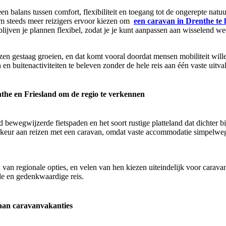
n balans tussen comfort, flexibiliteit en toegang tot de ongerepte natuu
om steeds meer reizigers ervoor kiezen om
een caravan in Drenthe te
 blijven je plannen flexibel, zodat je je kunt aanpassen aan wisselend w
zen gestaag groeien, en dat komt vooral doordat mensen mobiliteit will
n buitenactiviteiten te beleven zonder de hele reis aan één vaste uitval
the en Friesland om de regio te verkennen
 bewegwijzerde fietspaden en het soort rustige platteland dat dichter bi
keur aan reizen met een caravan, omdat vaste accommodatie simpelweg ni
 van regionale opties, en velen van hen kiezen uiteindelijk voor carav
e en gedenkwaardige reis.
aan caravanvakanties