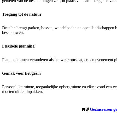
genieten van de bestemmingen zelf, in plaats van aan het regelen van 
Toegang tot de natuur
Drenthe brengt parken, bossen, wandelpaden en open landschappen binne
beschouwen.
Flexibele planning
Plannen kunnen veranderen als het weer omslaat, er een evenement plaa
Gemak voor het gezin
Persoonlijke ruimte, toegankelijke opbergruimte en elke avond een 
moeten uit- en inpakken.
🚐🌌
Gezinsreizen g