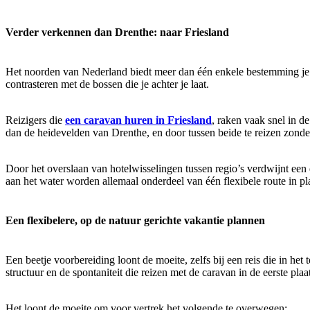
Verder verkennen dan Drenthe: naar Friesland
Het noorden van Nederland biedt meer dan één enkele bestemming je k
contrasteren met de bossen die je achter je laat.
Reizigers die
een caravan huren in Friesland
, raken vaak snel in d
dan de heidevelden van Drenthe, en door tussen beide te reizen zonder
Door het overslaan van hotelwisselingen tussen regio’s verdwijnt een 
aan het water worden allemaal onderdeel van één flexibele route in pla
Een flexibelere, op de natuur gerichte vakantie plannen
Een beetje voorbereiding loont de moeite, zelfs bij een reis die in he
structuur en de spontaniteit die reizen met de caravan in de eerste pl
Het loont de moeite om voor vertrek het volgende te overwegen: