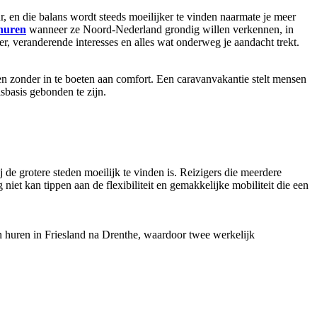
r, en die balans wordt steeds moeilijker te vinden naarmate je meer
 huren
wanneer ze Noord-Nederland grondig willen verkennen, in
eer, veranderende interesses en alles wat onderweg je aandacht trekt.
en zonder in te boeten aan comfort. Een caravanvakantie stelt mensen
sbasis gebonden te zijn.
j de grotere steden moeilijk te vinden is. Reizigers die meerdere
et kan tippen aan de flexibiliteit en gemakkelijke mobiliteit die een
an huren in Friesland na Drenthe, waardoor twee werkelijk