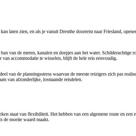
an laten zien, en als je vanuit Drenthe doorreist naar Friesland, ope
e ban van de meren, kanalen en dorpjes aan het water. Schilderachtige 
 van accommodatie te wisselen, blijft de hele reis eenvoudig.
deel van de planningsstress waarvan de meeste reizigers zich pas reali
ats van afzonderlijke, losstaande reisdelen.
t teken staat van flexibiliteit. Het hebben van een algemene route en een
aats de moeite waard maakt.