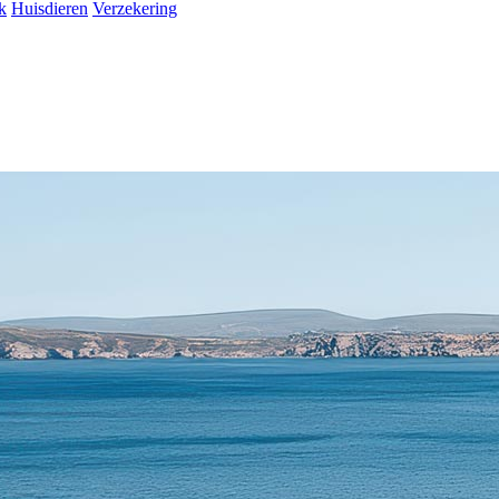
k
Huisdieren
Verzekering