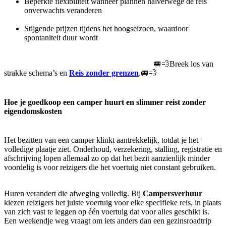
Beperkte flexibiliteit wanneer plannen halverwege de reis
onverwachts veranderen
Stijgende prijzen tijdens het hoogseizoen, waardoor
spontaniteit duur wordt
🚐💨Breek los van
strakke schema’s en
Reis zonder grenzen
.🚐💨
Hoe je goedkoop een camper huurt en slimmer reist zonder
eigendomskosten
Het bezitten van een camper klinkt aantrekkelijk, totdat je het
volledige plaatje ziet. Onderhoud, verzekering, stalling, registratie en
afschrijving lopen allemaal zo op dat het bezit aanzienlijk minder
voordelig is voor reizigers die het voertuig niet constant gebruiken.
Huren verandert die afweging volledig. Bij
Campersverhuur
kiezen reizigers het juiste voertuig voor elke specifieke reis, in plaats
van zich vast te leggen op één voertuig dat voor alles geschikt is.
Een weekendje weg vraagt om iets anders dan een gezinsroadtrip