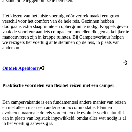
afstand af te leggen om ze te bereiken.
Het kiezen van het juiste voertuig vóór vertrek maakt een groot
verschil voor het comfort van de hele reis. Gezinnen hebben
doorgaans extra slaapruimte en opbergruimte nodig. Koppels geven
vaak de voorkeur aan iets compactere modellen die gemakkelijker te
manoeuvreren zijn in krappe ruimtes. Bij Campersverhuur helpen
we reizigers het voertuig af te stemmen op de reis, in plaats van
andersom.
💨
Ontdek Apeldoorn
💨
Praktische voordelen van flexibel reizen met een camper
Een campervakantie is een fundamenteel andere manier van reizen
en niet alleen maar een ander soort accommodatie. Plannen
evolueren naarmate de reis vordert, en die evolutie voelt natuurlijk
aan in plaats van logistiek ingewikkeld, omdat alles wat nodig is al
in het voertuig aanwezig is.