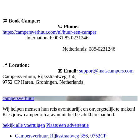
🚐
Book Camper:
📞
Phone:
https://campersverhuur.com/nl/huur-een-camper
International: 0031 85 0231246
Netherlands: 085-0231246
📍
Location:
📧
Email:
support@matscampers.com
Campersverhuur, Rijksstraatweg 356,
9752 CP Haren, Groningen, Netherlands
campersverhuur
Wij helpen mensen hun reis avontuurlijk en onvergetelijk te maken!
Kies jouw camper of caravan uit het beschikbare aanbod.
bekijk alle voertuigen
Plaats een advertentie
Campersverhuur, Rijksstraatweg 356, 9752CP