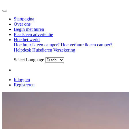
Startpagina
Over ons
Begin met huren
Plaats een advertentie
Hoe het werkt
Hoe huur ik een camper?
Hoe verhuur ik een camper?
Helpdesk
Huisdieren
Verzekering
Select Language
Inloggen
Registreren