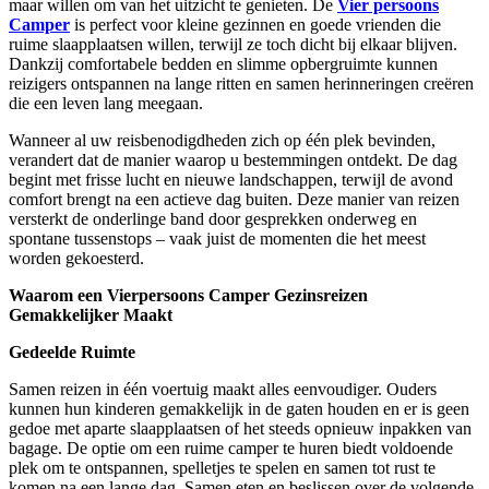
maar willen om van het uitzicht te genieten. De
Vier persoons
Camper
is perfect voor kleine gezinnen en goede vrienden die
ruime slaapplaatsen willen, terwijl ze toch dicht bij elkaar blijven.
Dankzij comfortabele bedden en slimme opbergruimte kunnen
reizigers ontspannen na lange ritten en samen herinneringen creëren
die een leven lang meegaan.
Wanneer al uw reisbenodigdheden zich op één plek bevinden,
verandert dat de manier waarop u bestemmingen ontdekt. De dag
begint met frisse lucht en nieuwe landschappen, terwijl de avond
comfort brengt na een actieve dag buiten. Deze manier van reizen
versterkt de onderlinge band door gesprekken onderweg en
spontane tussenstops – vaak juist de momenten die het meest
worden gekoesterd.
Waarom een Vierpersoons Camper Gezinsreizen
Gemakkelijker Maakt
Gedeelde Ruimte
Samen reizen in één voertuig maakt alles eenvoudiger. Ouders
kunnen hun kinderen gemakkelijk in de gaten houden en er is geen
gedoe met aparte slaapplaatsen of het steeds opnieuw inpakken van
bagage. De optie om een ruime camper te huren biedt voldoende
plek om te ontspannen, spelletjes te spelen en samen tot rust te
komen na een lange dag. Samen eten en beslissen over de volgende