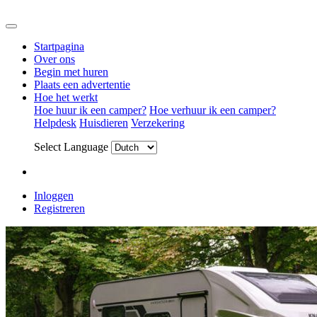
Startpagina
Over ons
Begin met huren
Plaats een advertentie
Hoe het werkt
Hoe huur ik een camper?
Hoe verhuur ik een camper?
Helpdesk
Huisdieren
Verzekering
Select Language
Inloggen
Registreren