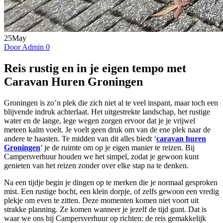
25
May
Door Admin
0
Reis rustig en in je eigen tempo met
Caravan Huren Groningen
Groningen is zo’n plek die zich niet al te veel inspant, maar toch een
blijvende indruk achterlaat. Het uitgestrekte landschap, het rustige
water en de lange, lege wegen zorgen ervoor dat je je vrijwel
meteen kalm voelt. Je voelt geen druk om van de ene plek naar de
andere te haasten. Te midden van dit alles biedt ‘
caravan huren
Groningen
’ je de ruimte om op je eigen manier te reizen. Bij
Campersverhuur houden we het simpel, zodat je gewoon kunt
genieten van het reizen zonder over elke stap na te denken.
Na een tijdje begin je dingen op te merken die je normaal gesproken
mist. Een rustige bocht, een klein dorpje, of zelfs gewoon een vredig
plekje om even te zitten. Deze momenten komen niet voort uit
strakke planning. Ze komen wanneer je jezelf de tijd gunt. Dat is
waar we ons bij Campersverhuur op richten: de reis gemakkelijk