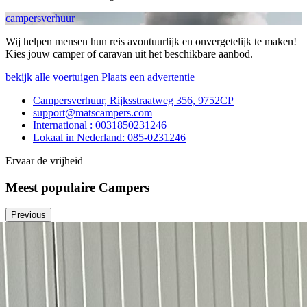
campersverhuur
Wij helpen mensen hun reis avontuurlijk en onvergetelijk te maken!
Kies jouw camper of caravan uit het beschikbare aanbod.
bekijk alle voertuigen
Plaats een advertentie
Campersverhuur, Rijksstraatweg 356, 9752CP
support@matscampers.com
International : 0031850231246
Lokaal in Nederland: 085-0231246
Ervaar de vrijheid
Meest populaire Campers
Previous