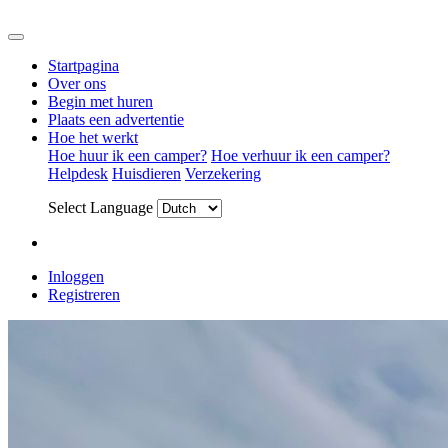
Startpagina
Over ons
Begin met huren
Plaats een advertentie
Hoe het werkt
Hoe huur ik een camper?
Hoe verhuur ik een camper?
Helpdesk
Huisdieren
Verzekering
Select Language
Inloggen
Registreren