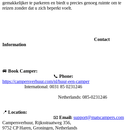
gemakkelijker te parkeren en biedt u precies genoeg ruimte om te
reizen zonder dat u zich beperkt voelt.
Contact
Information
🚐
Book Camper:
📞
Phone:
https://campersverhuur.com/nl/huur-een-camper
International: 0031 85 0231246
Netherlands: 085-0231246
📍
Location:
📧
Email:
support@matscampers.com
Campersverhuur, Rijksstraatweg 356,
9752 CP Haren, Groningen, Netherlands