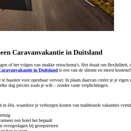
een Caravanvakantie in Duitsland
 of het volgen van strakke reisschema's. Het draait om flexibiliteit, wa
Caravanvakantie in Duitsland
is een van de slimste en meest kostene
e te haasten voor openbaar vervoer. In plaats daarvan creëer je je eigen 
lke dag precies zoals je wilt – zonder vaste verplichtingen.
 in één, waardoor je verborgen kosten van traditionele vakanties vermi
ertuig
wanneer een hotel het bepaalt
 overgeslagen bij groepsreizen
en hoe je stopt