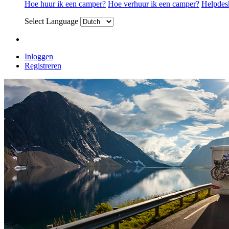
Hoe huur ik een camper?
Hoe verhuur ik een camper?
Helpdes
Select Language
Inloggen
Registreren