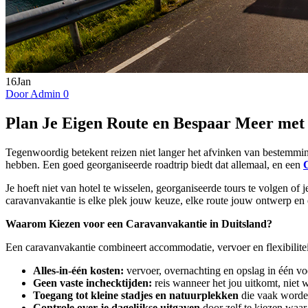
16
Jan
Door Admin
0
Plan Je Eigen Route en Bespaar Meer met 
Tegenwoordig betekent reizen niet langer het afvinken van bestemmingen
hebben. Een goed georganiseerde roadtrip biedt dat allemaal, en een
Je hoeft niet van hotel te wisselen, georganiseerde tours te volgen of j
caravanvakantie is elke plek jouw keuze, elke route jouw ontwerp en e
Waarom Kiezen voor een Caravanvakantie in Duitsland?
Een caravanvakantie combineert accommodatie, vervoer en flexibiliteit
Alles-in-één kosten:
vervoer, overnachting en opslag in één vo
Geen vaste inchecktijden:
reis wanneer het jou uitkomt, niet 
Toegang tot kleine stadjes en natuurplekken
die vaak worden
Controle over je dagelijkse uitgaven
door zelf te kiezen waar 