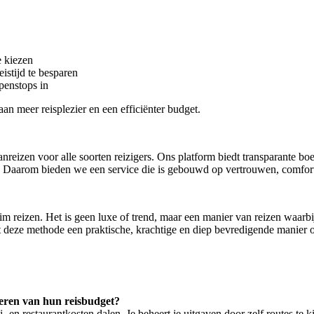
e kiezen
istijd te besparen
penstops in
aan meer reisplezier en een efficiënter budget.
vanreizen voor alle soorten reizigers. Ons platform biedt transparante 
doe. Daarom bieden we een service die is gebouwd op vertrouwen, comfo
m reizen. Het is geen luxe of trend, maar een manier van reizen waarbij j
iedt deze methode een praktische, krachtige en diep bevredigende manier
heren van hun reisbudget?
en restaurantkosten dalen. Je beheert je uitgaven door zelf routes te k