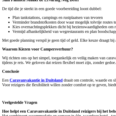
De tijd die je steekt in een goede voorbereiding loont dubbel:
Plan tankstations, campings en rustplaatsen van tevoren
Verminder brandstofkosten door waar mogelijk tolvrije routes t
Kies overnachtingsplekken dicht bij bezienswaardigheden om re
Vermijd afhankelijkheid van wegrestaurants en plan boodschap
Met goede planning verspil je geen tijd of geld. Elke keuze draagt bij 
Waarom Kiezen voor Campersverhuur?
Wij richten ons op het simpel, toegankelijk en veilig maken van cara
tijdens je reis. We geloven dat reizen flexibel moet zijn, zonder ge
Conclusie
Een
Caravanvakantie in Duitsland
draait om controle, waarde en sli
Voor reizigers die flexibiliteit willen zonder comfort op te geven, b
Veelgestelde Vragen
Hoe helpt een Caravanvakantie in Duitsland reizigers bij het be
Het combineert accommodatie en vervoer in één, waardoor hotel-, taxi- 