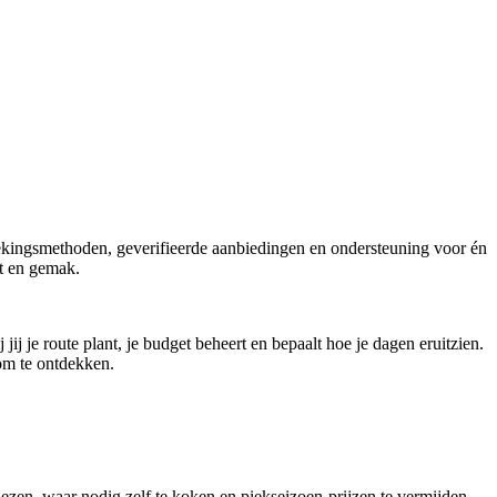
boekingsmethoden, geverifieerde aanbiedingen en ondersteuning voor én
rt en gemak.
ij je route plant, je budget beheert en bepaalt hoe je dagen eruitzien.
 om te ontdekken.
iezen, waar nodig zelf te koken en piekseizoen-prijzen te vermijden.