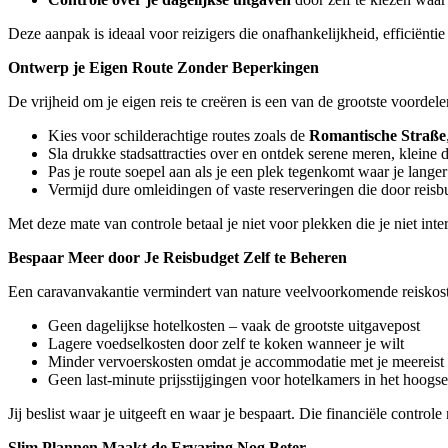
Deze aanpak is ideaal voor reizigers die onafhankelijkheid, efficiënt
Ontwerp je Eigen Route Zonder Beperkingen
De vrijheid om je eigen reis te creëren is een van de grootste voordel
Kies voor schilderachtige routes zoals de
Romantische Straße
Sla drukke stadsattracties over en ontdek serene meren, kleine 
Pas je route soepel aan als je een plek tegenkomt waar je langer
Vermijd dure omleidingen of vaste reserveringen die door rei
Met deze mate van controle betaal je niet voor plekken die je niet inter
Bespaar Meer door Je Reisbudget Zelf te Beheren
Een caravanvakantie vermindert van nature veelvoorkomende reiskos
Geen dagelijkse hotelkosten – vaak de grootste uitgavepost
Lagere voedselkosten door zelf te koken wanneer je wilt
Minder vervoerskosten omdat je accommodatie met je meereist
Geen last-minute prijsstijgingen voor hotelkamers in het hoogs
Jij beslist waar je uitgeeft en waar je bespaart. Die financiële controle
Slim Plannen Maakt de Ervaring Nog Beter