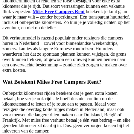
kilometerlimieten of rekenen ze forse toeslagen voor elke extra
kilometer die je rijdt. Dat soort verrassingen kunnen een vakantie
flink verpesten.
Miles Free Campers Rent
betekent: je kunt gaan
waar je maar wilt – zonder beperkingen! Eén transparant huurtarief,
inclusief onbeperkte kilometers. Zo kun je je volledig richten op het
avontuur, en niet op de teller.
Dit verhuurmodel is razend populair onder reizigers die campers
huren in Nederland – zowel voor binnenlandse weekendtrips,
zomervakanties als langere Europese rondreizen. Huurders
waarderen het dat ze spontaan plannen kunnen wijzigen, de grens
over kunnen trekken, of gewoon een omweg kunnen nemen naar
een onverwachte bestemming – zonder zich zorgen te maken over
extra kosten.
Wat Betekent Miles Free Campers Rent?
Onbeperkt kilometers rijden betekent dat je geen extra kosten
betaalt, hoe ver je ook rijdt. Je hoeft dus niet continu op de
kilometerstand te letten of je route aan te passen. Ideaal voor
reizigers die overdag korte tripjes maken in Nederland, maar ook
voor mensen die langere ritten maken naar Duitsland, België of
Frankrijk. Met miles free verhuur betaal je één vast bedrag – en elke
gereden kilometer zit daarbij in. Dus: geen verborgen kosten bij het
inleveren van de camper.