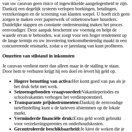
van uw caravan geen risico of ingewikkelde aangelegenheid te zijn.
Dankzij een degelijk systeem verlopen boekingen, betalingen,
verzekeringen en de screening van klanten soepel. U hoeft zich geen
zorgen te maken over papierwerk of onbetrouwbare huurders.
Duidelijke stappen en constante ondersteuning maken het proces
eenvoudiger. Deze aanpak beschermt uw voertuig en helpt de
waarde ervan te behouden, wat zorgt voor een hoger rendement op
de lange termijn en uw investering toekomstbestendig maakt in een
concurrerende reismarkt, zodat u er jarenlang van kunt profiteren.
Omzetten van stilstand in inkomsten
Je caravan verdient meer dan alleen maar in de stalling te staan.
Door hem te verhuren krijgt hij een doel en levert hij geld op.
Hogere benutting van activa:
Het komt goed van pas als je
het druk hebt met werk.
Seizoensgebonden vraagvoordeel:
Vakantieperiodes en
schoolvakanties verhogen het verdienpotentieel.
Transparante prijsinstrumenten:
Dankzij de eenvoudige
tariefinstelling kunt u de tarieven afstemmen op de lokale
markt.
Verminderde financiële druk:
Extra geld wordt gebruikt
voor verzekeringspremies en onderhoudskosten.
Gecontroleerde beschikbaarheid:
Je kiest de weken die je