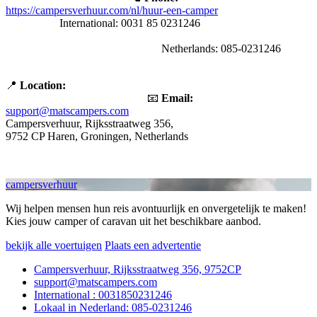
https://campersverhuur.com/nl/huur-een-camper
International: 0031 85 0231246
Netherlands: 085-0231246
📍
Location:
📧
Email:
support@matscampers.com
Campersverhuur, Rijksstraatweg 356,
9752 CP Haren, Groningen, Netherlands
campersverhuur
Wij helpen mensen hun reis avontuurlijk en onvergetelijk te maken!
Kies jouw camper of caravan uit het beschikbare aanbod.
bekijk alle voertuigen
Plaats een advertentie
Campersverhuur, Rijksstraatweg 356, 9752CP
support@matscampers.com
International : 0031850231246
Lokaal in Nederland: 085-0231246