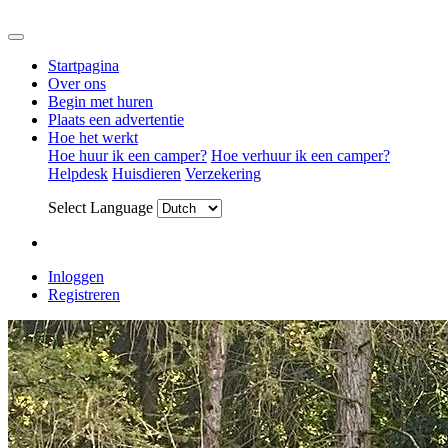
Startpagina
Over ons
Begin met huren
Plaats een advertentie
Hoe het werkt
Hoe huur ik een camper?
Hoe verhuur ik een camper?
Helpdesk
Huisdieren
Verzekering
Select Language
Inloggen
Registreren