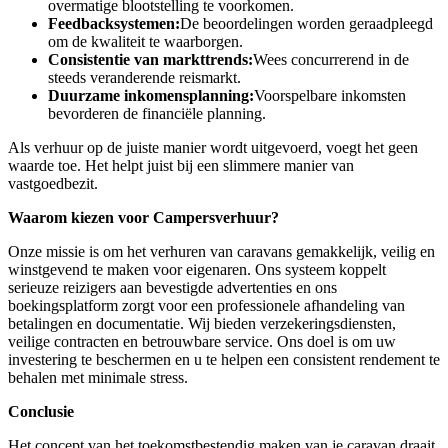
overmatige blootstelling te voorkomen.
Feedbacksystemen:
De beoordelingen worden geraadpleegd
om de kwaliteit te waarborgen.
Consistentie van markttrends:
Wees concurrerend in de
steeds veranderende reismarkt.
Duurzame inkomensplanning:
Voorspelbare inkomsten
bevorderen de financiële planning.
Als verhuur op de juiste manier wordt uitgevoerd, voegt het geen
waarde toe. Het helpt juist bij een slimmere manier van
vastgoedbezit.
Waarom kiezen voor Campersverhuur?
Onze missie is om het verhuren van caravans gemakkelijk, veilig en
winstgevend te maken voor eigenaren. Ons systeem koppelt
serieuze reizigers aan bevestigde advertenties en ons
boekingsplatform zorgt voor een professionele afhandeling van
betalingen en documentatie. Wij bieden verzekeringsdiensten,
veilige contracten en betrouwbare service. Ons doel is om uw
investering te beschermen en u te helpen een consistent rendement te
behalen met minimale stress.
Conclusie
Het concept van het toekomstbestendig maken van je caravan draait