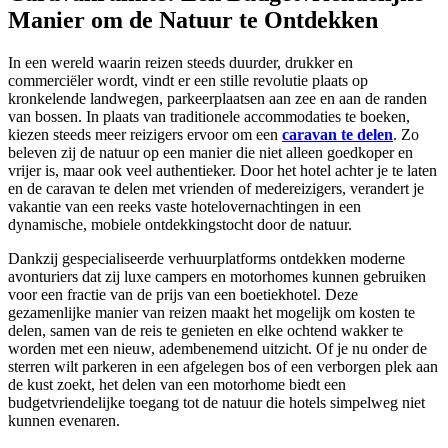
Manier om de Natuur te Ontdekken
In een wereld waarin reizen steeds duurder, drukker en
commerciëler wordt, vindt er een stille revolutie plaats op
kronkelende landwegen, parkeerplaatsen aan zee en aan de randen
van bossen. In plaats van traditionele accommodaties te boeken,
kiezen steeds meer reizigers ervoor om een
caravan te delen
. Zo
beleven zij de natuur op een manier die niet alleen goedkoper en
vrijer is, maar ook veel authentieker. Door het hotel achter je te laten
en de caravan te delen met vrienden of medereizigers, verandert je
vakantie van een reeks vaste hotelovernachtingen in een
dynamische, mobiele ontdekkingstocht door de natuur.
Dankzij gespecialiseerde verhuurplatforms ontdekken moderne
avonturiers dat zij luxe campers en motorhomes kunnen gebruiken
voor een fractie van de prijs van een boetiekhotel. Deze
gezamenlijke manier van reizen maakt het mogelijk om kosten te
delen, samen van de reis te genieten en elke ochtend wakker te
worden met een nieuw, adembenemend uitzicht. Of je nu onder de
sterren wilt parkeren in een afgelegen bos of een verborgen plek aan
de kust zoekt, het delen van een motorhome biedt een
budgetvriendelijke toegang tot de natuur die hotels simpelweg niet
kunnen evenaren.