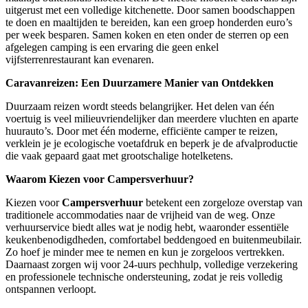
uitgerust met een volledige kitchenette. Door samen boodschappen
te doen en maaltijden te bereiden, kan een groep honderden euro’s
per week besparen. Samen koken en eten onder de sterren op een
afgelegen camping is een ervaring die geen enkel
vijfsterrenrestaurant kan evenaren.
Caravanreizen: Een Duurzamere Manier van Ontdekken
Duurzaam reizen wordt steeds belangrijker. Het delen van één
voertuig is veel milieuvriendelijker dan meerdere vluchten en aparte
huurauto’s. Door met één moderne, efficiënte camper te reizen,
verklein je je ecologische voetafdruk en beperk je de afvalproductie
die vaak gepaard gaat met grootschalige hotelketens.
Waarom Kiezen voor Campersverhuur?
Kiezen voor
Campersverhuur
betekent een zorgeloze overstap van
traditionele accommodaties naar de vrijheid van de weg. Onze
verhuurservice biedt alles wat je nodig hebt, waaronder essentiële
keukenbenodigdheden, comfortabel beddengoed en buitenmeubilair.
Zo hoef je minder mee te nemen en kun je zorgeloos vertrekken.
Daarnaast zorgen wij voor 24-uurs pechhulp, volledige verzekering
en professionele technische ondersteuning, zodat je reis volledig
ontspannen verloopt.