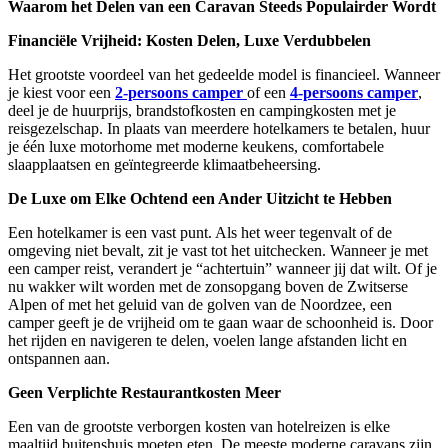
Waarom het Delen van een Caravan Steeds Populairder Wordt
Financiële Vrijheid: Kosten Delen, Luxe Verdubbelen
Het grootste voordeel van het gedeelde model is financieel. Wanneer
je kiest voor een
2-persoons camper
of een
4-persoons camper
,
deel je de huurprijs, brandstofkosten en campingkosten met je
reisgezelschap. In plaats van meerdere hotelkamers te betalen, huur
je één luxe motorhome met moderne keukens, comfortabele
slaapplaatsen en geïntegreerde klimaatbeheersing.
De Luxe om Elke Ochtend een Ander Uitzicht te Hebben
Een hotelkamer is een vast punt. Als het weer tegenvalt of de
omgeving niet bevalt, zit je vast tot het uitchecken. Wanneer je met
een camper reist, verandert je “achtertuin” wanneer jij dat wilt. Of je
nu wakker wilt worden met de zonsopgang boven de Zwitserse
Alpen of met het geluid van de golven van de Noordzee, een
camper geeft je de vrijheid om te gaan waar de schoonheid is. Door
het rijden en navigeren te delen, voelen lange afstanden licht en
ontspannen aan.
Geen Verplichte Restaurantkosten Meer
Een van de grootste verborgen kosten van hotelreizen is elke
maaltijd buitenshuis moeten eten. De meeste moderne caravans zijn