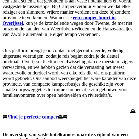
een strak schema dat gebonden is aan vaste hotelkamers en vooraf
vastgestelde tussenstops. Bij Campersverhuur vinden we dat elke
reiziger een slimmere, vrijere manier verdient om deze bijzondere
provincie te verkennen. Wanneer je
een camper huurt in
Overijssel
, kun je de kronkelende wegen door Twente, de met riet
omzoomde kanalen van Weerribben-Wieden en de Hanze-straatjes
van Zwolle allemaal in je eigen tempo verkennen.
Ons platform brengt je in contact met gecontroleerde, volledig
uitgeruste voertuigen, zodat je reis begint zodra je de sleutel
omdraait. Overijssel biedt meer afwisseling dan de meeste reizigers
verwachten, en we hebben gezien dat die verrassing het meest
waardevolle onderdeel wordt van elke reis die via ons platform
wordt geboekt. Ons aanbod weerspiegelt het ware karakter van deze
provincie, van compacte kampeerbusjes die geschikt zijn voor
smalle dorpsweggetjes tot ruime campers die zijn gebouwd voor
familieavonturen over open heidevelden en rivierdelta’s.
🌄
🚐
Vind je perfecte camper
🌄🚐
De overstap van vaste hotelkamers naar de vrijheid van een