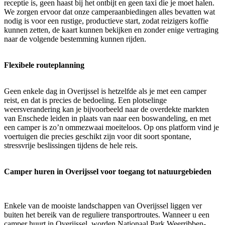
receptie is, geen haast bij het ontbijt en geen taxi die je moet halen.
We zorgen ervoor dat onze camperaanbiedingen alles bevatten wat
nodig is voor een rustige, productieve start, zodat reizigers koffie
kunnen zetten, de kaart kunnen bekijken en zonder enige vertraging
naar de volgende bestemming kunnen rijden.
Flexibele routeplanning
Geen enkele dag in Overijssel is hetzelfde als je met een camper
reist, en dat is precies de bedoeling. Een plotselinge
weersverandering kan je bijvoorbeeld naar de overdekte markten
van Enschede leiden in plaats van naar een boswandeling, en met
een camper is zo’n ommezwaai moeiteloos. Op ons platform vind je
voertuigen die precies geschikt zijn voor dit soort spontane,
stressvrije beslissingen tijdens de hele reis.
Camper huren in Overijssel voor toegang tot natuurgebieden
Enkele van de mooiste landschappen van Overijssel liggen ver
buiten het bereik van de reguliere transportroutes. Wanneer u een
camper huurt in Overijssel, worden Nationaal Park Weerribben-