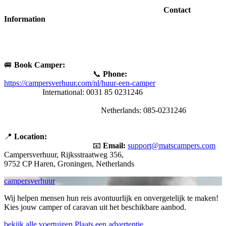
Contact
Information
🚐
Book Camper:
📞
Phone:
https://campersverhuur.com/nl/huur-een-camper
International: 0031 85 0231246
Netherlands: 085-0231246
📍
Location:
📧
Email:
support@matscampers.com
Campersverhuur, Rijksstraatweg 356,
9752 CP Haren, Groningen, Netherlands
campersverhuur
Wij helpen mensen hun reis avontuurlijk en onvergetelijk te maken!
Kies jouw camper of caravan uit het beschikbare aanbod.
bekijk alle voertuigen
Plaats een advertentie