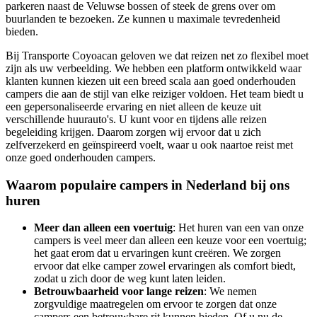
parkeren naast de Veluwse bossen of steek de grens over om
buurlanden te bezoeken. Ze kunnen u maximale tevredenheid
bieden.
Bij Transporte Coyoacan
geloven we dat reizen net zo flexibel moet
zijn als uw verbeelding. We hebben een platform ontwikkeld waar
klanten kunnen kiezen uit een breed scala aan goed onderhouden
campers die aan de stijl van elke reiziger voldoen. Het team biedt u
een gepersonaliseerde ervaring en niet alleen de keuze uit
verschillende huurauto's. U kunt voor en tijdens alle reizen
begeleiding krijgen. Daarom zorgen wij ervoor dat u zich
zelfverzekerd en geïnspireerd voelt, waar u ook naartoe reist met
onze goed onderhouden campers.
Waarom populaire campers in Nederland bij ons
huren
Meer dan alleen een voertuig
: Het huren van een van onze
campers is veel meer dan alleen een keuze voor een voertuig;
het gaat erom dat u ervaringen kunt creëren. We zorgen
ervoor dat elke camper zowel ervaringen als comfort biedt,
zodat u zich door de weg kunt laten leiden.
Betrouwbaarheid voor lange reizen
: We nemen
zorgvuldige maatregelen om ervoor te zorgen dat onze
campers een betrouwbare rit kunnen bieden. Of u nu de