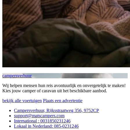
campersverhuur
Wij helpen mensen hun reis avontuurlijk en onvergetelijk te maken!
Kies jouw camper of caravan uit het beschikbare aanbod.
bekijk alle voertuigen
Plaats een advertentie
Campersverhuur, Rijksstraatweg 356, 9752CP
support@matscampers.com
International : 0031850231246
Lokaal in Nederland: 085-0231246