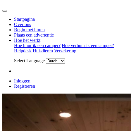
Startpagina
Over ons
Begin met huren
Plaats een advertentie
Hoe het werkt
Hoe huur ik een camper?
Hoe verhuur ik een camper?
Helpdesk
Huisdieren
Verzekering
Select Language
Inloggen
Registreren