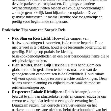
de vele parkeer- en rustplaatsen. Campings en andere
overnachtingsfaciliteiten bieden eenvoudige voorzieningen,
zodat je gemakkelijk kunt bijtanken en opladen. Deze
gastvrije infrastructuur maakt Drenthe ook toegankelijk en
prettig voor beginnende camperaars.
Praktische Tips voor een Soepele Reis
Pak Slim en Reis Licht:
Hoewel de camper van
basisvoorzieningen is voorzien, is de ruimte beperkt. Door
niet te veel in te pakken, houd je de leefruimte opgeruimd en
gezellig. Richt je op praktische kleding,
basiskookbenodigdheden en een paar persoonlijke items die je
reis plezieriger maken.
Plan Routes, maar Blijf Flexibel:
Het is handig om een
globale route in gedachten te hebben, maar een van de
genoegens van camperreizen is de flexibiliteit. Houd ruimte
vrij voor spontane stops en onverwachte ontdekkingen. Deze
balans tussen planning en vrijheid levert vaak de mooiste
reisherinneringen op.
Respecteer Lokale Richtlijnen:
Het is belangrijk om je
bewust te zijn van plaatselijke regels en camper-etiquette om
ervoor te zorgen dat iedereen een goede ervaring heeft.
Duurzaam reizen, met correcte afvalverwerking en het
parkeren op toegestane plekken, helpt de schoonheid van het