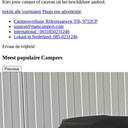
Kies jouw camper of caravan uit het beschikbare aanbod.
bekijk alle voertuigen
Plaats een advertentie
Campersverhuur, Rijksstraatweg 356, 9752CP
support@matscampers.com
International : 0031850231246
Lokaal in Nederland: 085-0231246
Ervaar de vrijheid
Meest populaire Campers
Previous