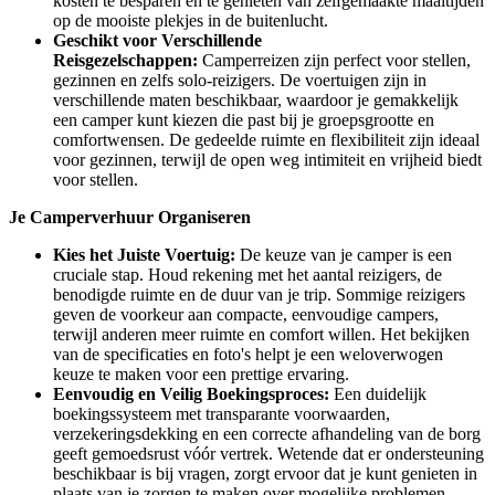
kosten te besparen en te genieten van zelfgemaakte maaltijden
op de mooiste plekjes in de buitenlucht.
Geschikt voor Verschillende
Reisgezelschappen:
Camperreizen zijn perfect voor stellen,
gezinnen en zelfs solo-reizigers. De voertuigen zijn in
verschillende maten beschikbaar, waardoor je gemakkelijk
een camper kunt kiezen die past bij je groepsgrootte en
comfortwensen. De gedeelde ruimte en flexibiliteit zijn ideaal
voor gezinnen, terwijl de open weg intimiteit en vrijheid biedt
voor stellen.
Je Camperverhuur Organiseren
Kies het Juiste Voertuig:
De keuze van je camper is een
cruciale stap. Houd rekening met het aantal reizigers, de
benodigde ruimte en de duur van je trip. Sommige reizigers
geven de voorkeur aan compacte, eenvoudige campers,
terwijl anderen meer ruimte en comfort willen. Het bekijken
van de specificaties en foto's helpt je een weloverwogen
keuze te maken voor een prettige ervaring.
Eenvoudig en Veilig Boekingsproces:
Een duidelijk
boekingssysteem met transparante voorwaarden,
verzekeringsdekking en een correcte afhandeling van de borg
geeft gemoedsrust vóór vertrek. Wetende dat er ondersteuning
beschikbaar is bij vragen, zorgt ervoor dat je kunt genieten in
plaats van je zorgen te maken over mogelijke problemen.