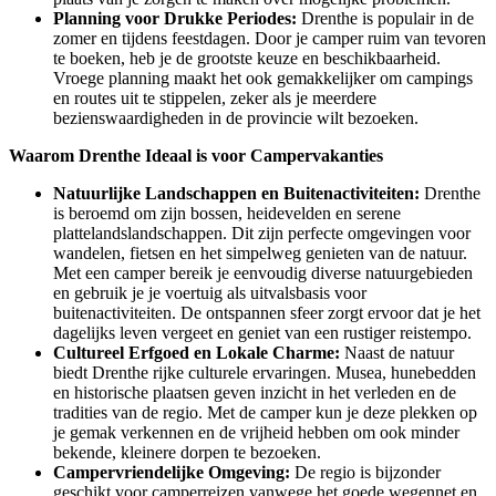
Planning voor Drukke Periodes:
Drenthe is populair in de
zomer en tijdens feestdagen. Door je camper ruim van tevoren
te boeken, heb je de grootste keuze en beschikbaarheid.
Vroege planning maakt het ook gemakkelijker om campings
en routes uit te stippelen, zeker als je meerdere
bezienswaardigheden in de provincie wilt bezoeken.
Waarom Drenthe Ideaal is voor Campervakanties
Natuurlijke Landschappen en Buitenactiviteiten:
Drenthe
is beroemd om zijn bossen, heidevelden en serene
plattelandslandschappen. Dit zijn perfecte omgevingen voor
wandelen, fietsen en het simpelweg genieten van de natuur.
Met een camper bereik je eenvoudig diverse natuurgebieden
en gebruik je je voertuig als uitvalsbasis voor
buitenactiviteiten. De ontspannen sfeer zorgt ervoor dat je het
dagelijks leven vergeet en geniet van een rustiger reistempo.
Cultureel Erfgoed en Lokale Charme:
Naast de natuur
biedt Drenthe rijke culturele ervaringen. Musea, hunebedden
en historische plaatsen geven inzicht in het verleden en de
tradities van de regio. Met de camper kun je deze plekken op
je gemak verkennen en de vrijheid hebben om ook minder
bekende, kleinere dorpen te bezoeken.
Campervriendelijke Omgeving:
De regio is bijzonder
geschikt voor camperreizen vanwege het goede wegennet en