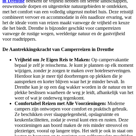
in Drenthe
betekent de vrijheid hebben om serene landschappen,
eeuwenoude dorpen en uitgestrekte natuurgebieden te ontdekken,
met het comfort van een volledig uitgerust mobiel huis. Deze reisstijl
combineert vervoer en accommodatie in één naadloze ervaring, wat
het de ideale vorm van reizen maakt vanwege de vrijheid en keuze
die het biedt. Drenthe is bijzonder geschikt voor camperreizen
vanwege de rustige wegen, weelderige natuur en de gastvrijheid
voor roadtrippers.
De Aantrekkingskracht van Camperreizen in Drenthe
Vrijheid om Je Eigen Reis te Maken:
Op campervakantie
bepaal je zelf je reisschema. Je kunt je plannen op elk moment
wijzigen, zonder je zorgen te maken over hotelreserveringen.
Hierdoor kun je meer tijd doorbrengen op plekken die je
aanspreken en korter blijven waar het je minder bevalt. In
Drenthe kan je op een dag wakker worden in de natuur en ter
plekke beslissen waarheen de weg je leidt, afhankelijk van het
weer of wat je onderweg tegenkomt.
Comfortabel Reizen met Alle Voorzieningen:
Moderne
campers zijn ontworpen voor comfort en praktisch gebruik.
Ze beschikken over slaapgelegenheid, opslagruimte en
keukenfaciliteiten, zodat je overal kunt eten en rusten. Deze
voorzieningen aan boord maken de reis minder stressvol en
plezieriger, vooral op langere trips. Het stelt je ook in staat om