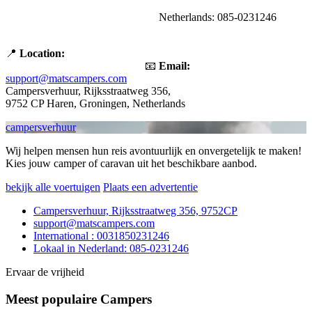
Netherlands: 085-0231246
📍
Location:
📧
Email:
support@matscampers.com
Campersverhuur, Rijksstraatweg 356,
9752 CP Haren, Groningen, Netherlands
campersverhuur
Wij helpen mensen hun reis avontuurlijk en onvergetelijk te maken!
Kies jouw camper of caravan uit het beschikbare aanbod.
bekijk alle voertuigen
Plaats een advertentie
Campersverhuur, Rijksstraatweg 356, 9752CP
support@matscampers.com
International : 0031850231246
Lokaal in Nederland: 085-0231246
Ervaar de vrijheid
Meest populaire Campers