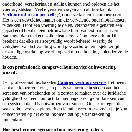
onderhoud, verzekering en stalling kunnen snel oplopen als het
voertuig stilstaat. Veel eigenaren vragen zich af: hoe kan ik
Verhuur mijn camper veilig
?, om deze kosten te compenseren.
Het is een geweldige manier om die vervelende onderhoudskosten
te dekken. Door een voertuig te delen, veranderen eigenaren een
geparkeerd bezit in een betrouwbare bron van extra inkomsten.
Samenwerken met een solide team, zoals
Campersverhuur Dit
betekent dat elke reis zorgvuldig wordt beheerd, waarbij de
veiligheid van het voertuig wordt gewaarborgd en tegelijkertijd
deskundige marketing wordt ingezet om de boekingskalender vol te
houden.
Is een professionele camperverhuurservice de investering
waard?
Een professional inschakelen
Camper verhuur service
Het neemt
echt alle kopzorgen weg. In plaats van uren te besteden aan het
screenen van onbekenden of je zorgen te maken over de juridische
geldigheid van een contract, kunnen eigenaren gebruikmaken van
een systeem dat al is ontworpen voor succes. Ons team regelt de
saaie zaken zoals papierwerk en identiteitscontroles, zodat jij je kunt
concentreren op het extra inkomen dat op je bankrekening
binnenkomt.
Hoe beschermen eigenaren hun investering tijdens