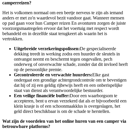
camperreizen?
Het is volkomen normaal om een ​​beetje nerveus te zijn als iemand
anders er met zo'n waardevol bezit vandoor gaat. Wanneer mensen
op pad gaan voor hun Camper reizen En avonturen zorgen de juiste
voorzorgsmaatregelen ervoor dat het voertuig met respect wordt
behandeld en in dezelfde staat terugkeert als waarin het is
vertrokken.
Uitgebreide verzekeringspolissen:
De gespecialiseerde
dekking treedt in werking zodra een huurder de sleutels in
ontvangst neemt en beschermt tegen ongevallen, pech
onderweg of onverwachte schade, zonder dat dit invloed heeft
op de persoonlijke premie.
Gecontroleerde en verwachte huurders:
Elke gast
ondergaat een grondige achtergrondcontrole om te bevestigen
dat hij of zij een geldig rijbewijs heeft en een onberispelijke
staat van dienst als verantwoordelijke bestuurder.
Een veilige financiële buffer:
Door een waarborgsom te
accepteren, bent u ervan verzekerd dat als er bijvoorbeeld een
klein krasje is of een schoonmaakklus is overgeslagen, het
geld direct beschikbaar is om de schade te herstellen.
Wat zijn de voordelen van het online huren van een camper via
betrouwbare platforms?