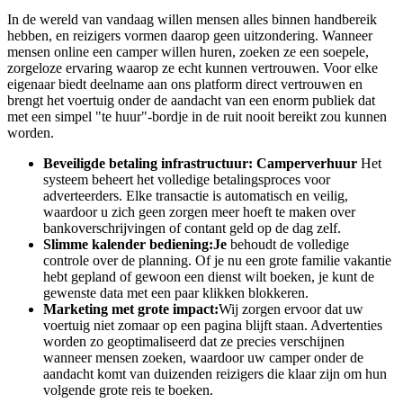
In de wereld van vandaag willen mensen alles binnen handbereik
hebben, en reizigers vormen daarop geen uitzondering. Wanneer
mensen online een camper willen huren, zoeken ze een soepele,
zorgeloze ervaring waarop ze echt kunnen vertrouwen. Voor elke
eigenaar biedt deelname aan ons platform direct vertrouwen en
brengt het voertuig onder de aandacht van een enorm publiek dat
met een simpel "te huur"-bordje in de ruit nooit bereikt zou kunnen
worden.
Beveiligde betaling infrastructuur:
Camperverhuur
Het
systeem beheert het volledige betalingsproces voor
adverteerders. Elke transactie is automatisch en veilig,
waardoor u zich geen zorgen meer hoeft te maken over
bankoverschrijvingen of contant geld op de dag zelf.
Slimme kalender bediening:Je
behoudt de volledige
controle over de planning. Of je nu een grote familie vakantie
hebt gepland of gewoon een dienst wilt boeken, je kunt de
gewenste data met een paar klikken blokkeren.
Marketing met grote impact:
Wij zorgen ervoor dat uw
voertuig niet zomaar op een pagina blijft staan. Advertenties
worden zo geoptimaliseerd dat ze precies verschijnen
wanneer mensen zoeken, waardoor uw camper onder de
aandacht komt van duizenden reizigers die klaar zijn om hun
volgende grote reis te boeken.