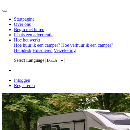
Startpagina
Over ons
Begin met huren
Plaats een advertentie
Hoe het werkt
Hoe huur ik een camper?
Hoe verhuur ik een camper?
Helpdesk
Huisdieren
Verzekering
Select Language
Inloggen
Registreren