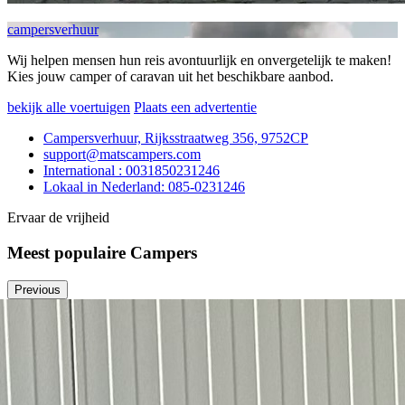
campersverhuur
Wij helpen mensen hun reis avontuurlijk en onvergetelijk te maken!
Kies jouw camper of caravan uit het beschikbare aanbod.
bekijk alle voertuigen
Plaats een advertentie
Campersverhuur, Rijksstraatweg 356, 9752CP
support@matscampers.com
International : 0031850231246
Lokaal in Nederland: 085-0231246
Ervaar de vrijheid
Meest populaire Campers
Previous