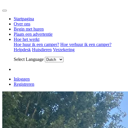
Startpagina
Over ons
Begin met huren
Plaats een advertentie
Hoe het werkt
Hoe huur ik een camper?
Hoe verhuur ik een camper?
Helpdesk
Huisdieren
Verzekering
Select Language
Inloggen
Registreren