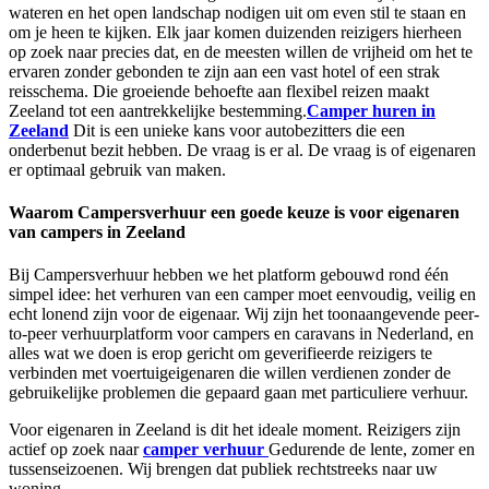
wateren en het open landschap nodigen uit om even stil te staan ​​en
om je heen te kijken. Elk jaar komen duizenden reizigers hierheen
op zoek naar precies dat, en de meesten willen de vrijheid om het te
ervaren zonder gebonden te zijn aan een vast hotel of een strak
reisschema. Die groeiende behoefte aan flexibel reizen maakt
Zeeland tot een aantrekkelijke bestemming.
Camper huren in
Zeeland
Dit is een unieke kans voor autobezitters die een
onderbenut bezit hebben. De vraag is er al. De vraag is of eigenaren
er optimaal gebruik van maken.
Waarom Campersverhuur een goede keuze is voor eigenaren
van campers in Zeeland
Bij Campersverhuur hebben we het platform gebouwd rond één
simpel idee: het verhuren van een camper moet eenvoudig, veilig en
echt lonend zijn voor de eigenaar. Wij zijn het toonaangevende peer-
to-peer verhuurplatform voor campers en caravans in Nederland, en
alles wat we doen is erop gericht om geverifieerde reizigers te
verbinden met voertuigeigenaren die willen verdienen zonder de
gebruikelijke problemen die gepaard gaan met particuliere verhuur.
Voor eigenaren in Zeeland is dit het ideale moment. Reizigers zijn
actief op zoek naar
camper verhuur
Gedurende de lente, zomer en
tussenseizoenen. Wij brengen dat publiek rechtstreeks naar uw
woning.