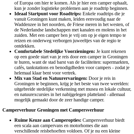
of Europa om hier te komen. Als je hier een camper ophaalt,
kun je zonder logistieke problemen aan je roadtrip beginnen.
Ideaal Startpunt voor Roadtrips:
Enkele roadtrips die je
vanuit Groningen kunt maken, leiden eenvoudig naar de
Waddenzee in het noorden, de Friese meren in het westen, of
de Nederlandse landschappen met kanalen en molens in het
zuiden. Met een camper ben je vrij om op je eigen tempo te
reizen en onderweg verborgen juweeltjes van de regio te
ontdekken.
Comfortabele Stedelijke Voorzieningen:
Je kunt rekenen
op een goede start van je reis door een camper in Groningen
te huren, want de stad barst van de faciliteiten: supermarkten,
cafés, tankstations en benodigdheden voor campers - zodat je
helemaal klaar bent voor vertrek.
Mix van Stad en Natuurervaringen:
Door je reis in
Groningen te beginnen, krijg je het beste van twee werelden:
uitgebreide stedelijke verkenning met musea en lokale cultuur,
en natuurexcursies in het nabijgelegen platteland - allemaal
mogelijk gemaakt door de zeer handige camper.
Camperverhuur Groningen met Campersverhuur
Ruime Keuze aan Camperopties:
Campersverhuur biedt
een scala aan campervans en motorhomes die aan
verschillende reisbehoeften voldoen. Of je nu een kleine