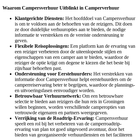
Waarom Campersverhuur Uitblinkt in Camperverhuur
Klantgerichte Diensten:
Het hoofddoel van Campersverhuur
is om te voldoen aan de behoeften van de reizigers. Dit doen
ze door duidelijke verhuuropties aan te bieden, de nodige
informatie te verstrekken en de vereiste ondersteuning te
geven.
Flexibele Reisoplossingen:
Een platform kan de ervaring van
een reiziger verbeteren door de uiteenlopende stijlen en
eigenschappen van een camper aan te bieden, waardoor de
reiziger de optie krijgt om degene te kiezen die het beste bij
zijn/haar behoeften past.
Ondersteuning voor Eerstehuurders:
Het verstrekken van
informatie door Campersverhuur helpt eerstehuurders om de
camperreiservaring beter te begrijpen, waardoor de plannings-
en uitvoeringsfasen eenvoudiger worden.
Betrouwbaar Verhuurnetwerk:
Om een betrouwbare
selectie te bieden aan reizigers die hun reis in Groningen
willen beginnen, worden verschillende camperopties van
vertrouwde eigenaren en partners weergegeven.
Verrijking van de Roadtrip-Ervaring:
Campersverhuur
speelt een rol bij het verbeteren van de camperroadtrip-
ervaring van plan tot goed uitgevoerd avontuur, door het
bieden van georganiseerde verhuurdiensten en het faciliteren