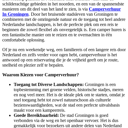
schilderachtige gebieden in het noorden, en een van de spannendste
manieren om dit deel van het land te zien, is via
Camperverhuur
In Groningen
. Door het bruisende stadsleven van Groningen te
combineren met de omringende natuur en de toegang tot heel andere
Nederlandse landschappen, is het de perfecte plek om een reis te
beginnen die zowel flexibel als onvergetelijk is. Een camper huren is
een fantastische manier om te reizen en te overnachten in één
comfortabele oplossing.
Of je nu een weekendje weg, een familiereis of een langere reis door
Nederland en zelfs verder voor ogen hebt, camperverhuur is het
antwoord op een reiservaring die je de vrijheid geeft om je route,
snelheid en plezier zelf te bepalen.
Waarom Kiezen voor Camperverhuur?
Toegang tot Diverse Landschappen:
Groningen is een
topbestemming met groene velden, historische stadjes, meren
en nog veel meer. Het is de ideale plek om te starten, omdat je
snel toegang hebt tot zowel natuurschoon als culturele
bezienswaardigheden, wat de stad een perfecte uitvalsbasis
maakt voor een kampeerreis.
Goede Bereikbaarheid:
De stad Groningen is goed
verbonden via de weg en het openbaar vervoer. Het is dus
gemakkelijk voor bezoekers uit andere delen van Nederland