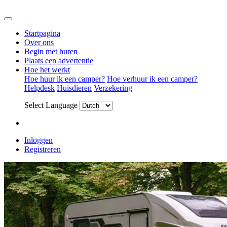
Startpagina
Over ons
Begin met huren
Plaats een advertentie
Hoe het werkt
Hoe huur ik een camper?
Hoe verhuur ik een camper?
Helpdesk
Huisdieren
Verzekering
Select Language
Inloggen
Registreren