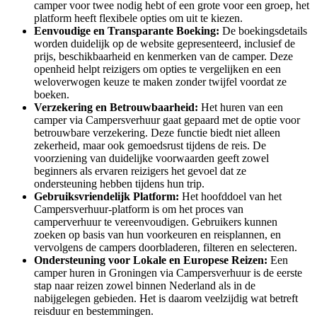
camper voor twee nodig hebt of een grote voor een groep, het
platform heeft flexibele opties om uit te kiezen.
Eenvoudige en Transparante Boeking:
De boekingsdetails
worden duidelijk op de website gepresenteerd, inclusief de
prijs, beschikbaarheid en kenmerken van de camper. Deze
openheid helpt reizigers om opties te vergelijken en een
weloverwogen keuze te maken zonder twijfel voordat ze
boeken.
Verzekering en Betrouwbaarheid:
Het huren van een
camper via Campersverhuur gaat gepaard met de optie voor
betrouwbare verzekering. Deze functie biedt niet alleen
zekerheid, maar ook gemoedsrust tijdens de reis. De
voorziening van duidelijke voorwaarden geeft zowel
beginners als ervaren reizigers het gevoel dat ze
ondersteuning hebben tijdens hun trip.
Gebruiksvriendelijk Platform:
Het hoofddoel van het
Campersverhuur-platform is om het proces van
camperverhuur te vereenvoudigen. Gebruikers kunnen
zoeken op basis van hun voorkeuren en reisplannen, en
vervolgens de campers doorbladeren, filteren en selecteren.
Ondersteuning voor Lokale en Europese Reizen:
Een
camper huren in Groningen via Campersverhuur is de eerste
stap naar reizen zowel binnen Nederland als in de
nabijgelegen gebieden. Het is daarom veelzijdig wat betreft
reisduur en bestemmingen.