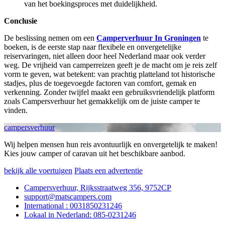
van het boekingsproces met duidelijkheid.
Conclusie
De beslissing nemen om een
Camperverhuur In Groningen
te
boeken, is de eerste stap naar flexibele en onvergetelijke
reiservaringen, niet alleen door heel Nederland maar ook verder
weg. De vrijheid van camperreizen geeft je de macht om je reis zelf
vorm te geven, wat betekent: van prachtig platteland tot historische
stadjes, plus de toegevoegde factoren van comfort, gemak en
verkenning. Zonder twijfel maakt een gebruiksvriendelijk platform
zoals Campersverhuur het gemakkelijk om de juiste camper te
vinden.
campersverhuur
Wij helpen mensen hun reis avontuurlijk en onvergetelijk te maken!
Kies jouw camper of caravan uit het beschikbare aanbod.
bekijk alle voertuigen
Plaats een advertentie
Campersverhuur, Rijksstraatweg 356, 9752CP
support@matscampers.com
International : 0031850231246
Lokaal in Nederland: 085-0231246