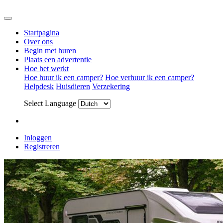
Startpagina
Over ons
Begin met huren
Plaats een advertentie
Hoe het werkt
Hoe huur ik een camper?
Hoe verhuur ik een camper?
Helpdesk
Huisdieren
Verzekering
Select Language
Inloggen
Registreren