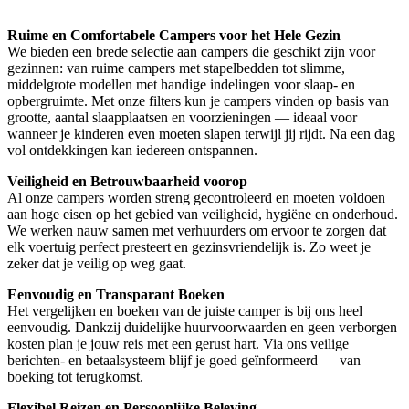
Ruime en Comfortabele Campers voor het Hele Gezin
We bieden een brede selectie aan campers die geschikt zijn voor
gezinnen: van ruime campers met stapelbedden tot slimme,
middelgrote modellen met handige indelingen voor slaap- en
opbergruimte. Met onze filters kun je campers vinden op basis van
grootte, aantal slaapplaatsen en voorzieningen — ideaal voor
wanneer je kinderen even moeten slapen terwijl jij rijdt. Na een dag
vol ontdekkingen kan iedereen ontspannen.
Veiligheid en Betrouwbaarheid voorop
Al onze campers worden streng gecontroleerd en moeten voldoen
aan hoge eisen op het gebied van veiligheid, hygiëne en onderhoud.
We werken nauw samen met verhuurders om ervoor te zorgen dat
elk voertuig perfect presteert en gezinsvriendelijk is. Zo weet je
zeker dat je veilig op weg gaat.
Eenvoudig en Transparant Boeken
Het vergelijken en boeken van de juiste camper is bij ons heel
eenvoudig. Dankzij duidelijke huurvoorwaarden en geen verborgen
kosten plan je jouw reis met een gerust hart. Via ons veilige
berichten- en betaalsysteem blijf je goed geïnformeerd — van
boeking tot terugkomst.
Flexibel Reizen en Persoonlijke Beleving