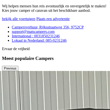
Wij helpen mensen hun reis avontuurlijk en onvergetelijk te maken!
Kies jouw camper of caravan uit het beschikbare aanbod.
bekijk alle voertuigen
Plaats een advertentie
Campersverhuur, Rijksstraatweg 356, 9752CP
support@matscampers.com
International : 0031850231246
Lokaal in Nederland: 085-0231246
Ervaar de vrijheid
Meest populaire Campers
Previous