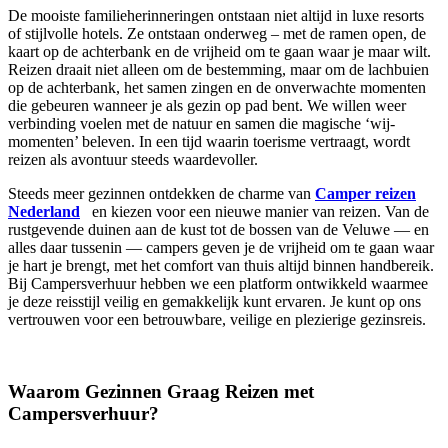
De mooiste familieherinneringen ontstaan niet altijd in luxe resorts
of stijlvolle hotels. Ze ontstaan onderweg – met de ramen open, de
kaart op de achterbank en de vrijheid om te gaan waar je maar wilt.
Reizen draait niet alleen om de bestemming, maar om de lachbuien
op de achterbank, het samen zingen en de onverwachte momenten
die gebeuren wanneer je als gezin op pad bent. We willen weer
verbinding voelen met de natuur en samen die magische ‘wij-
momenten’ beleven. In een tijd waarin toerisme vertraagt, wordt
reizen als avontuur steeds waardevoller.
Steeds meer gezinnen ontdekken de charme van
Camper reizen
Nederland
en kiezen voor een nieuwe manier van reizen. Van de
rustgevende duinen aan de kust tot de bossen van de Veluwe — en
alles daar tussenin — campers geven je de vrijheid om te gaan waar
je hart je brengt, met het comfort van thuis altijd binnen handbereik.
Bij Campersverhuur hebben we een platform ontwikkeld waarmee
je deze reisstijl veilig en gemakkelijk kunt ervaren. Je kunt op ons
vertrouwen voor een betrouwbare, veilige en plezierige gezinsreis.
Waarom Gezinnen Graag Reizen met
Campersverhuur?