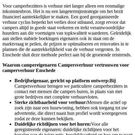
Voor camperbezitters is verhuur niet langer alleen een eenmalige
inkomstenbron. Het is nu een langetermijnstrategie om het bezit
financieel aantrekkelijker te maken. Een goed georganiseerde
verhuur cyclus beperkt het verlies door stilstand, zorgt ervoor dat
campers altijd in goede staat verkeren en trekt verantwoordelijke
huurders aan die voertuigen van topkwaliteit waarderen. Geleidelijk
aan stellen stabiele boekingen eigenaren ook in staat om de
marktvraag te peilen, de prijzen te optimaliseren en renovaties in te
plannen die de aantrekkelijkheid van de verhuur vergroten. In
Enschede sluit deze methode perfect aan bij de groeiende reistrends.
Waarom campereigenaren Campersverhuur vertrouwen voor
camperverhuur Enschede
Bedrijfseigenaar, gericht op platform ontwerp:Bij
Campersverhuur brengen we particuliere camperbezitters in
contact met mensen die campers huren, in plaats van met
grote bedrijven met complete verhuurvloten.
Sterke zichtbaarheid voor verhuur:
Mensen die actief op
zoek zijn naar een huurwoning, hebben ook toegang tot uw
advertentie, die direct naast hun profiel wordt weergegeven
zodat ze deze kunnen bekijken.
Duidelijke richtlijnen voor het huren:
Voor alle
geregistreerde eigenaren: duidelijke richtlijnen voor het
bepalen van de juiste prijs, beschikbaarheid en hoe om te gaan