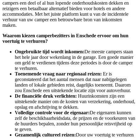
campers een deel of al hun lopende onderhoudskosten dekken en
reizigers een betaalbaar alternatief bieden voor hotels en andere
accommodaties. Met het juiste platform kunt u van de incidentele
verhuur van uw camper een betrouwbare bron van inkomsten
maken.
Waarom kiezen camperbezitters in Enschede ervoor om hun
voertuig te verhuren?
Ongebruikte tijd wordt inkomen:
De meeste campers staan ​​
het hele jaar door wekenlang in de garage. Een goede manier
om geld te verdienen tijdens deze periodes is door de camper
te verhuren.
Toenemende vraag naar regionaal reizen:
Er is
geconstateerd dat het aantal mensen dat naar nabijgelegen
landen of lokale gebieden reist, dagelijks toeneemt. Daarom
zou Enschede een uitstekende locatie zijn voor autoverhuur.
De financiële druk verlichten:
Huurinkomsten zijn een
uitstekende manier om de kosten van verzekering, onderhoud,
opslag en afschrijving te dekken.
Volledige controle voor de eigenaar:
De eigenaren kunnen
zelf de beschikbaarheidsdata, de prijzen en de voorkeuren van
de huurders bepalen, zonder hun persoonlijke reisvrijheid op
te geven.
Gezamenlijk cultureel reizen:
Door uw voertuig te verhuren