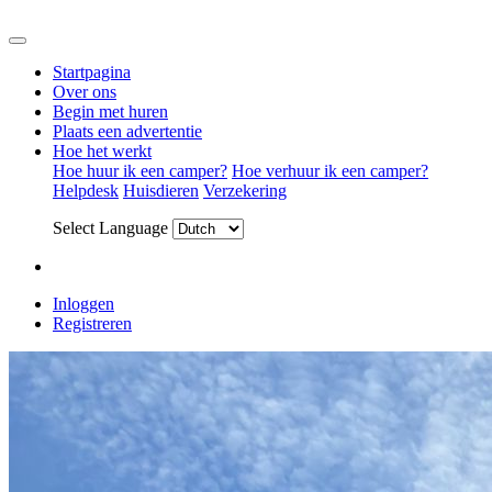
Startpagina
Over ons
Begin met huren
Plaats een advertentie
Hoe het werkt
Hoe huur ik een camper?
Hoe verhuur ik een camper?
Helpdesk
Huisdieren
Verzekering
Select Language
Inloggen
Registreren