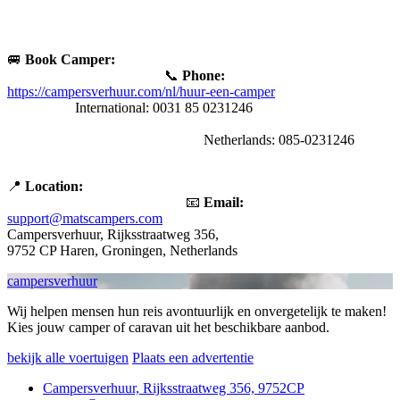
🚐
Book Camper:
📞
Phone:
https://campersverhuur.com/nl/huur-een-camper
International: 0031 85 0231246
Netherlands: 085-0231246
📍
Location:
📧
Email:
support@matscampers.com
Campersverhuur, Rijksstraatweg 356,
9752 CP Haren, Groningen, Netherlands
campersverhuur
Wij helpen mensen hun reis avontuurlijk en onvergetelijk te maken!
Kies jouw camper of caravan uit het beschikbare aanbod.
bekijk alle voertuigen
Plaats een advertentie
Campersverhuur, Rijksstraatweg 356, 9752CP