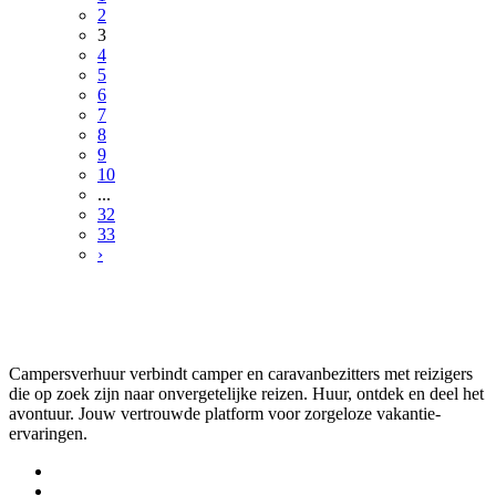
2
3
4
5
6
7
8
9
10
...
32
33
›
Campersverhuur verbindt camper en caravanbezitters met reizigers
die op zoek zijn naar onvergetelijke reizen. Huur, ontdek en deel het
avontuur. Jouw vertrouwde platform voor zorgeloze vakantie-
ervaringen.