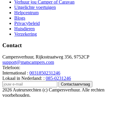
Verhuur jou Camper of Caravan
Uitgelichte voertuigen
Helpcentrum
Blogs
Privacybeleid
Huisdieren
Verzekering
Contact
Campersverhuur, Rijksstraatweg 356, 9752CP
support@matscampers.com
Telefoon:
International :
0031850231246
Lokaal in Nederland: :
085-0231246
Contactaanvraag
2026 Auteursrechten (c) Campersverhuur. Alle rechten
voorbehouden.