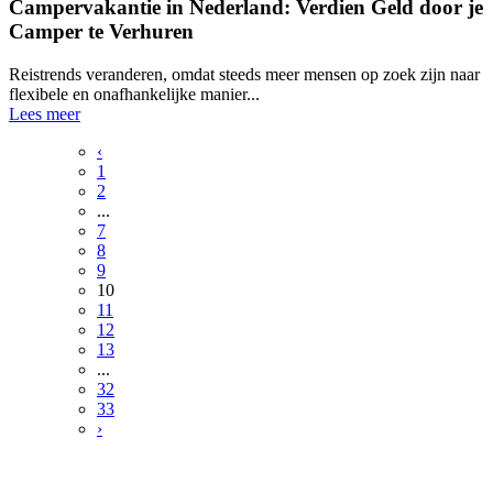
Campervakantie in Nederland: Verdien Geld door je
Camper te Verhuren
Reistrends veranderen, omdat steeds meer mensen op zoek zijn naar
flexibele en onafhankelijke manier...
Lees meer
‹
1
2
...
7
8
9
10
11
12
13
...
32
33
›