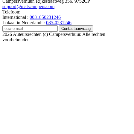
Campersverhuur, Rijksstraatweg 356, 9752CP
support@matscampers.com
Telefoon:
International :
0031850231246
Lokaal in Nederland: :
085-0231246
Contactaanvraag
2026 Auteursrechten (c) Campersverhuur. Alle rechten
voorbehouden.