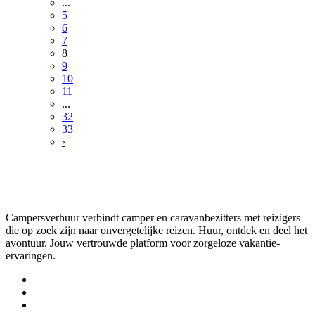
...
5
6
7
8
9
10
11
...
32
33
›
Campersverhuur verbindt camper en caravanbezitters met reizigers
die op zoek zijn naar onvergetelijke reizen. Huur, ontdek en deel het
avontuur. Jouw vertrouwde platform voor zorgeloze vakantie-
ervaringen.