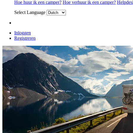
Hoe huur ik een camper?
Hoe verhuur ik een camper?
Helpdes
Select Language
Inloggen
Registreren