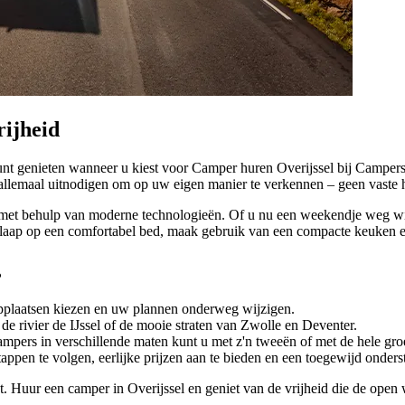
ijheid
t genieten wanneer u kiest voor Camper huren Overijssel bij Campersve
allemaal uitnodigen om op uw eigen manier te verkennen – geen vaste hot
t behulp van moderne technologieën. Of u nu een weekendje weg wilt o
 Slaap op een comfortabel bed, maak gebruik van een compacte keuken e
?
topplaatsen kiezen en uw plannen onderweg wijzigen.
s de rivier de IJssel of de mooie straten van Zwolle en Deventer.
ampers in verschillende maten kunt u met z'n tweeën of met de hele gro
appen te volgen, eerlijke prijzen aan te bieden en een toegewijd onder
dt. Huur een camper in Overijssel en geniet van de vrijheid die de op