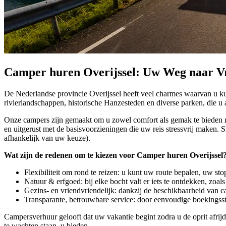
Camper huren Overijssel: Uw Weg naar Vr
De Nederlandse provincie Overijssel heeft veel charmes waarvan u kun
rivierlandschappen, historische Hanzesteden en diverse parken, die u 
Onze campers zijn gemaakt om u zowel comfort als gemak te bieden me
en uitgerust met de basisvoorzieningen die uw reis stressvrij maken.
afhankelijk van uw keuze).
Wat zijn de redenen om te kiezen voor Camper huren Overijssel
Flexibiliteit om rond te reizen: u kunt uw route bepalen, uw s
Natuur & erfgoed: bij elke bocht valt er iets te ontdekken, zoal
Gezins- en vriendvriendelijk: dankzij de beschikbaarheid van c
Transparante, betrouwbare service: door eenvoudige boekingsst
Campersverhuur gelooft dat uw vakantie begint zodra u de oprit afrij
te wachten staan, u bieden.