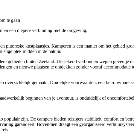
 om te gaan
gen en een diepere verbinding met de omgeving.
n pittoreske kustplaatsjes. Kamperen is een manier om het gebied grondi
rustige plek midden in de natuur.
andere gebieden buiten Zeeland. Uitstekend verbonden wegen geven je de
 verlengen en nieuwe plaatsen te ontdekken zonder vooraf accommodatie 
en overzichtelijk gemaakt. Duidelijke voorwaarden, een betrouwbare s
aadwerkelijk beginnen van je avontuur, is onduidelijk of oncomfortabel.
populair zijn. De campers bieden reizigers stabiliteit, comfort en betro
 rijervaring garandeert. Bovendien draagt een georganiseerd verhuursyste
 reis.