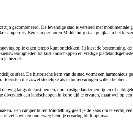
ct zijn gecombineerd. De levendige stad is versierd met monumentale ge
jke camperreis. Een camper huren Middelburg staat gelijk aan het kiezen
geving op je eigen tempo kunt ontdekken. Jij kiest de bestemming, de 
bezienswaardigheden tot kustlandschappen en vredige plattelandsgebieden
an je bezoek.
delijke sfeer. De historische kern van de stad vormt een harmonieus ge
 toeristen die zowel stedelijke als natuurervaringen willen hebben.
t de weg langs de kust nemen, door rustige landerijen rijden of nabijg
e diversiteit aan landschappen in korte tijd te ervaren, maar wel op ee
en. Een camper huren Middelburg geeft je de kans om te verblijven in
en of zelfs weken onderweg bent, je ervaring blijft optimaal.