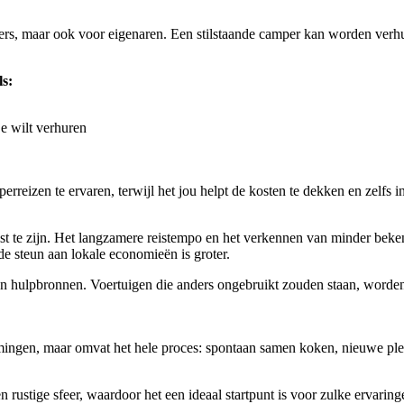
rs, maar ook voor eigenaren. Een stilstaande camper kan worden verhuu
ls:
e wilt verhuren
rreizen te ervaren, terwijl het jou helpt de kosten te dekken en zelfs 
t te zijn. Het langzamere reistempo en het verkennen van minder bekend
 de steun aan lokale economieën is groter.
n hulpbronnen. Voertuigen die anders ongebruikt zouden staan, worden
emmingen, maar omvat het hele proces: spontaan samen koken, nieuwe p
 rustige sfeer, waardoor het een ideaal startpunt is voor zulke ervaringe