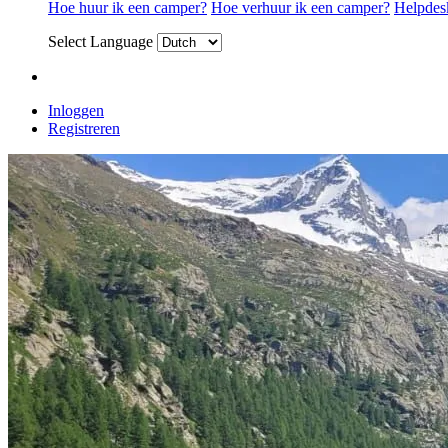
Hoe huur ik een camper?
Hoe verhuur ik een camper?
Helpdes
Select Language
Inloggen
Registreren