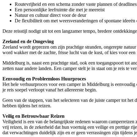
Routevrijheid en een schema zonder vaste plannen of deadlines
Een persoonlijke leefruimte die met je meereist
Natuur en cultuur direct voor de deur
De flexibiliteit om met weersveranderingen of spontane ideeën
Deze reisstijl nodigt uit tot een langzamer tempo, bredere ontdekkin
Zeeland en de Omgeving
Zeeland wordt geprezen om zijn prachtige stranden, ongerepte natuur e
word wakker met de zachte, frisse lucht van de kust, of kies voor een 
Middelburg is, naast een prachtige stad, ook een toegangspoort tot 
zetten naar andere landen. Een camper stelt je in staat om je reis te
Eenvoudig en Probleemloos Huurproces
Het hele verhuurproces voor een camper in Middelburg is eenvoudig 
je reis soepel verloopt vanaf het allereerste begin.
Geen van de stappen, van het selecteren van de juiste camper tot het d
hebben tijdens het reizen.
Veilig en Betrouwbaar Reizen
Veiligheid is een van de belangrijkste redenen waarom camperreizen zo 
vrij reizen, in de zekerheid dat hun voertuig een veilige en prettige
dat verwachtingen duidelijk zijn en er geen verrassingen zijn tijdens je