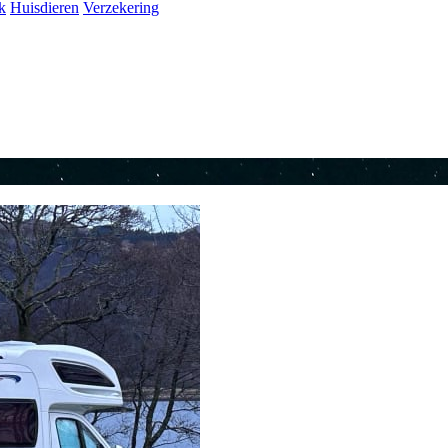
k
Huisdieren
Verzekering