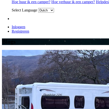
Hoe huur ik een camper?
Hoe verhuur ik een camper?
Helpdes
Select Language
Inloggen
Registreren
Blogs