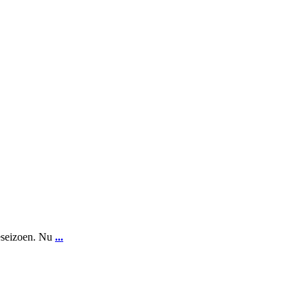
ieseizoen. Nu
...